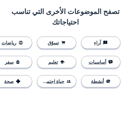
تصفح الموضوعات الأخرى التي تناسب
احتياجاتك
آراء
تسوّق
رياضات
أساسيات
تعليم
سفر
أنشطة
حياة اجتماعية
صحة
التنزيل على
متجر