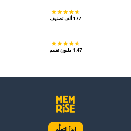
177 ألف تصنيف
احصل عليه من
Play
1.47 مليون تقييم
ابدأ التعلُّم