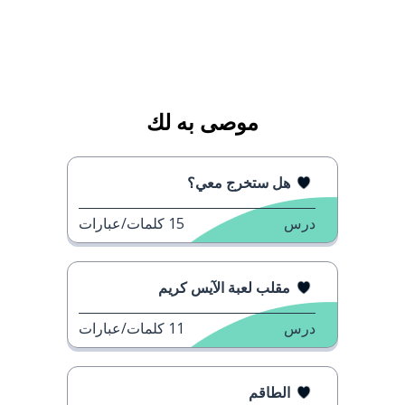
موصى به لك
هل ستخرج معي؟
درس
15
كلمات/عبارات
مقلب لعبة الآيس كريم
درس
11
كلمات/عبارات
الطاقم