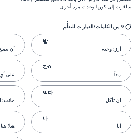
سافرت إلى كوريا وعدت مرة أخرى.
9 من الكلمات/العبارات للتعلُّم
밥
أرز؛ وجبة
أن يصبح
같이
معاً
على أي
먹다
أن تأكل
جانب؛ ا
나
أنا
هيا؛ هيا 