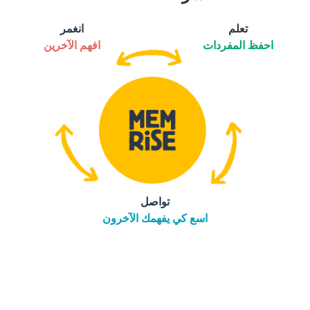
تعلم
انغمر
احفظ المفردات
افهم الآخرين
تواصل
اسع كي يفهمك الآخرون