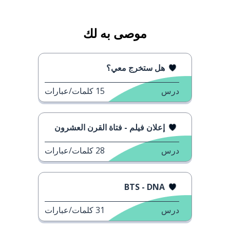
موصى به لك
هل ستخرج معي؟
درس
15
كلمات/عبارات
إعلان فيلم - فتاة القرن العشرون
درس
28
كلمات/عبارات
BTS - DNA
درس
31
كلمات/عبارات