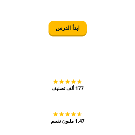
ابدأ الدرس
التنزيل على
متجر
177 ألف تصنيف
احصل عليه من
Play
1.47 مليون تقييم