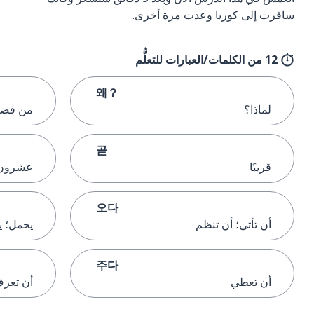
سافرت إلى كوريا وعدت مرة أخرى.
12 من الكلمات/العبارات للتعلُّم
왜？
لماذا؟
من فضلك
곧
قريبًا
عشرون 
오다
أن تأتي؛ أن تنظم
يحمل؛ 
주다
أن تعطي
أن تعرف؛ أ