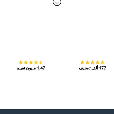
إلى الفندق، أيها السائق
 هنا
التنزيل على
متجر التطبيقات App Store
احصل
جليزية؟
ية بشكلٍ جيد
177 ألف تصنيف
1.47 مليون تقييم
من الكورية
أخرى، من فضلك