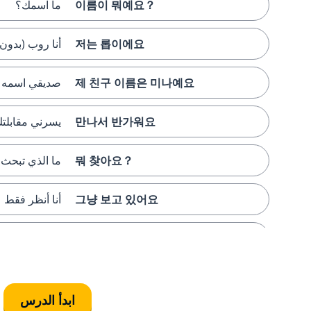
이름이 뭐예요？
ما اسمك؟
저는 롭이에요
أنا روب (بدون
제 친구 이름은 미나예요
صديقي اسمه مي
만나서 반가워요
يسرني مقابلت
뭐 찾아요？
ما الذي تبحث 
그냥 보고 있어요
أنا أنظر فقط
이거 어때요？
ما رأيك في هذ
별로예요
إنه ليس جيد جد
ابدأ الدرس