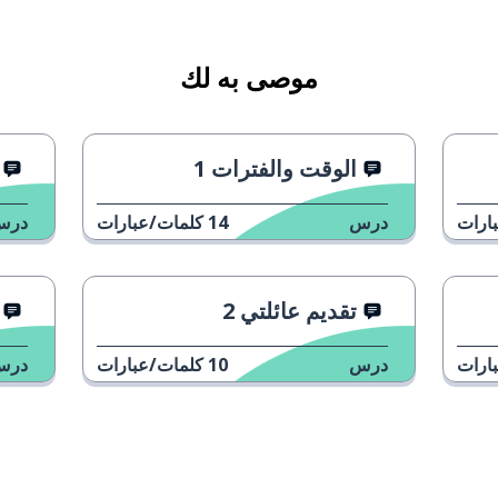
 فقط، من فضلك
من فضلك
موصى به لك
الوقت والفترات 1
ارات
درس
14
كلمات/عبارات
درس
تقديم عائلتي 2
 فضلك؛ الحساب، من فضلك
ارات
درس
10
كلمات/عبارات
درس
ع بالبطاقة أيضًا؟
 ليس معي نقود