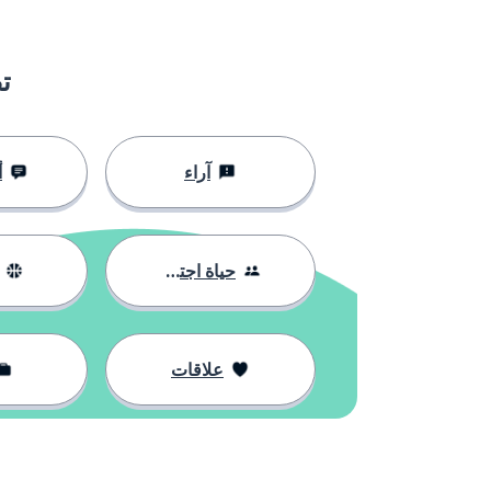
괜찮아요
هذا جيد؛ لا شكر
수고하세요
استمر في العم
ت
어디 있어요？
أين هو؟؛ أين م
آراء
أ
어떻게 가요？
كيف يمكن الو
멀어요？
هل هو بعيد؟
حياة اجتماعية
네, 멀어요
نعم، إنه بعيد
علاقات
아니요, 가까워요
لا، إنه قريب
어디로 갈까요？
إلى أين ينبغي