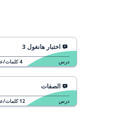
조금만 주세요
أعطني القليل
천천히 말해주세요
تحدث ببطء، 
얼마예요？
كم سعره؟
اختبار هانغول 3
맛있어요
إنه شهي
درس
4
كلمات/عب
최고예요！
إنه الأفضل
الصفات
계산해 주세요
الفاتورة، من
درس
12
كلمات/عب
카드도 돼요？
هل أستطيع الدف
현금이 없어요
لا أحمل نقود؛