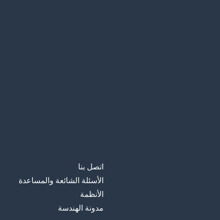
잘 모르겠어요
حقًا لا أعرف
소주와 맥주
سوچو وجعة؛ س
소맥 좋아해요？
هل تحب سوميك
주문할게요
أرغب في الطل
이모, 소주 주세요
أيتها النادلة
سوچو، من فض
여기 있어요
تفضل؛ ها هو
اتصل بنا
الأسئلة الشائعة والمساعدة
건배！
في صحتك!
الأنظمة
مدونة الهندسة
카톡 친구 추가해요
فلنضف بعضنا ا