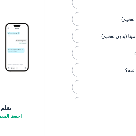
 تفخيم)
نا (بدون تفخيم)
ك
عنه؟
ا؟
تعلم
احفظ المفر
ًا