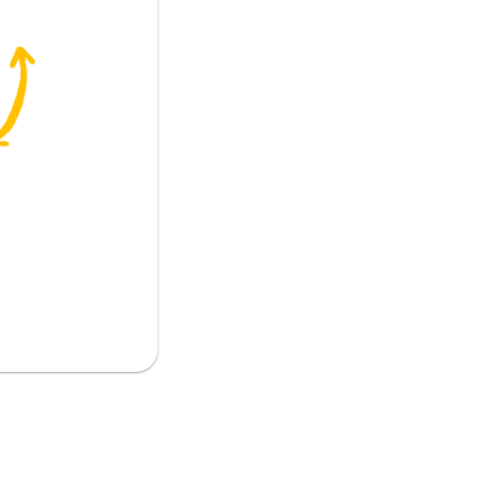
هه
 من فضلك! (بشكل مهذب)
نتباه)؛ هناك
ني ..
تطيع الحصول على هذا؟