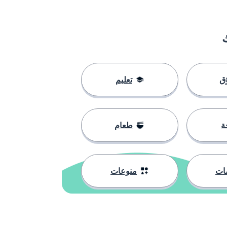
ق
تعليم
ة
طعام
ات
منوعات