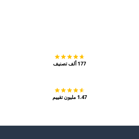
التنزيل على
متجر
177 ألف تصنيف
احصل عليه من
Play
1.47 مليون تقييم