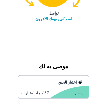
تواصل
اسع كي يفهمك الآخرون
موصى به لك
اختبار الجبن
درس
67
كلمات/عبارات