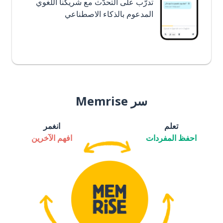
تدرَّب على التحدُّث مع شريكنا اللغوي
المدعوم بالذكاء الاصطناعي
سر Memrise
تعلم
انغمر
احفظ المفردات
افهم الآخرين