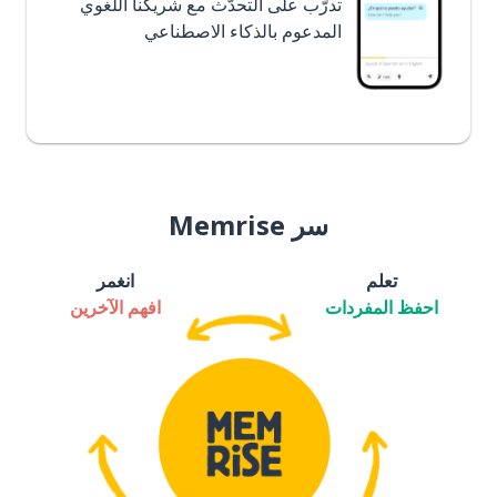
تدرَّب على التحدُّث مع شريكنا اللغوي
المدعوم بالذكاء الاصطناعي
سر Memrise
تعلم
انغمر
احفظ المفردات
افهم الآخرين