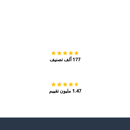
التنزيل على
متجر
177 ألف تصنيف
احصل عليه من
Play
1.47 مليون تقييم