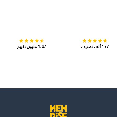
التنزيل على
متجر التطبيقات App Store
احصل
177 ألف تصنيف
1.47 مليون تقييم