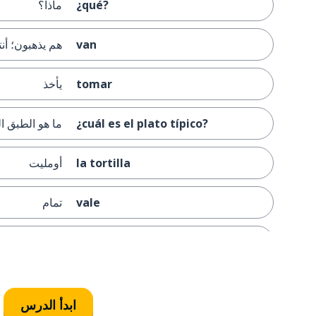
¿qué?
ماذا؟
van
هم يذهبون؛ أن
tomar
يأخذ
¿cuál es el plato típico?
ما هو الطبق ا
la tortilla
أومليت
vale
تمام
para mí
لي
no nos queda tortilla
ليس لدينا تورتي
ابدأ الدرس