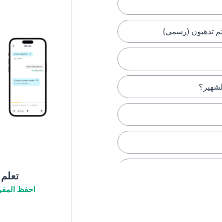
تم تذهبون (رسمي)
لشهير؟
تعلم
احفظ المفر
لا