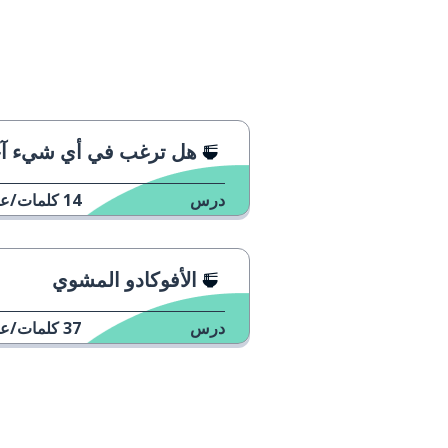
هل ترغب في أي شيء آ
درس
14
كلمات/عب
الأفوكادو المشوي
درس
37
كلمات/عب