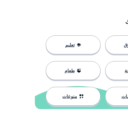
ق
تعليم
ة
طعام
ات
منوعات