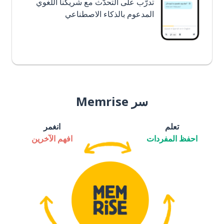
تدرَّب على التحدُّث مع شريكنا اللغوي
المدعوم بالذكاء الاصطناعي
سر Memrise
تعلم
انغمر
احفظ المفردات
افهم الآخرين