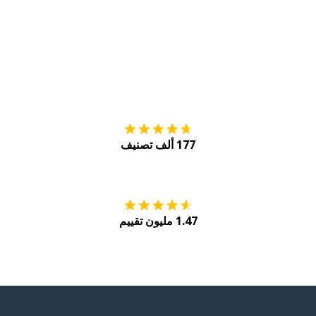
التنزيل على
متجر
177 ألف تصنيف
احصل عليه من
Play
1.47 مليون تقييم