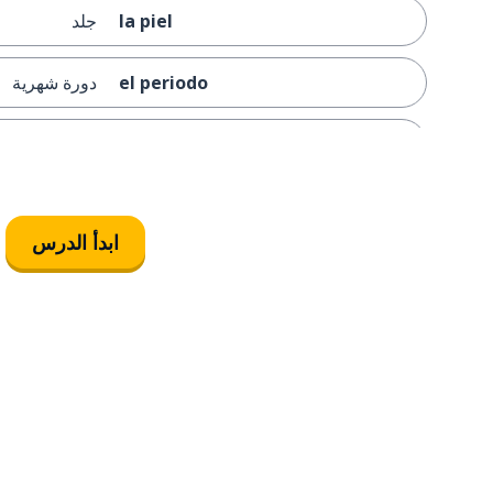
la piel
جلد
el periodo
دورة شهرية
el sexo
النوع؛ الجنس
la energía
طاقة
ابدأ الدرس
el ejercicio
التمرين
hacer ejercicio
أن تتمرن
tener dolor
أن تتألم
deprimido
مكتئب