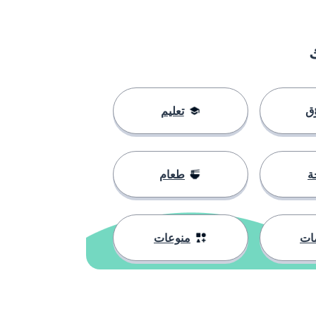
ق
تعليم
ة
طعام
ات
منوعات