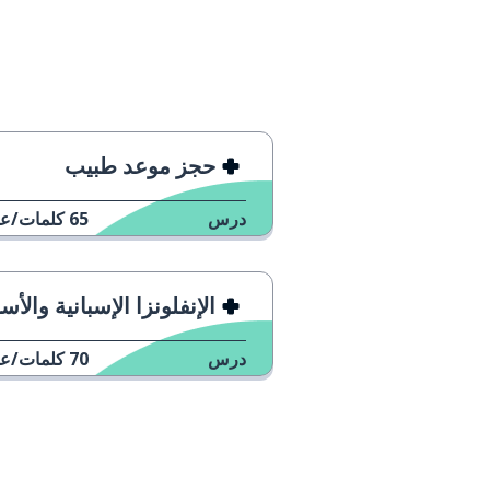
حجز موعد طبيب
درس
65
كلمات/عب
الإنفلونزا الإسبانية والأ
درس
70
كلمات/عب