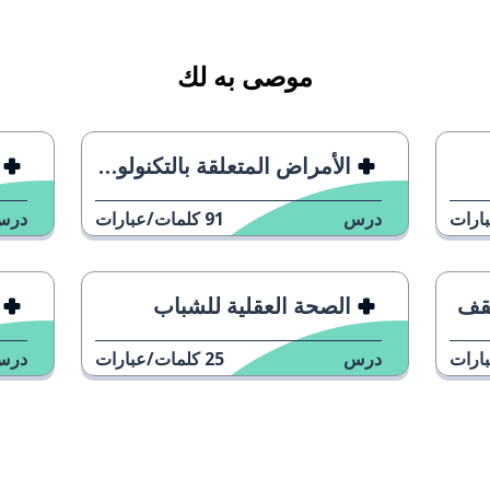
موصى به لك
الأمراض المتعلقة بالتكنولوجيا
ارات
درس
91
كلمات/عبارات
درس
سقف
الصحة العقلية للشباب
ارات
درس
25
كلمات/عبارات
درس