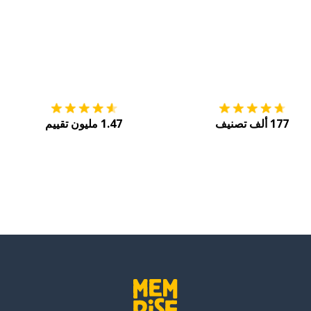
التنزيل على
متجر التطبيقات App Store
احصل
177 ألف تصنيف
1.47 مليون تقييم