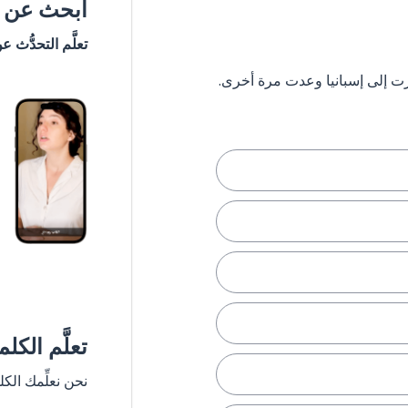
ابحث عن #
تعلَّم التحدُّث ع
تعلَّم الكل
نحن نعلِّمك الك