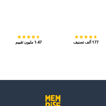
التنزيل على
متجر التطبيقات App Store
احصل
177 ألف تصنيف
1.47 مليون تقييم