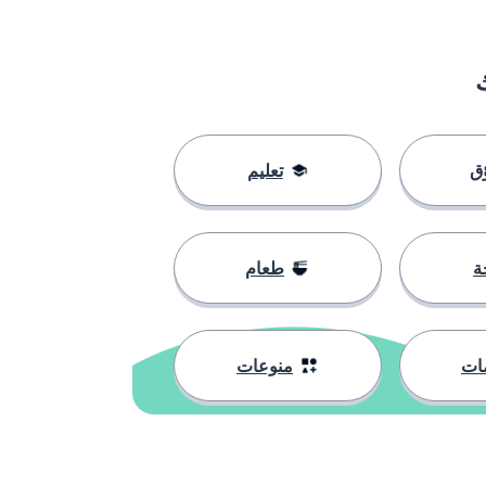
ق
تعليم
ة
طعام
ات
منوعات