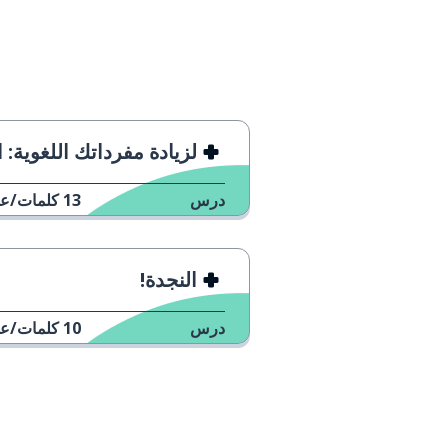
لزيادة مفرداتك اللغوية: الصح
درس
13
كلمات/عب
النجدة!
درس
10
كلمات/عب