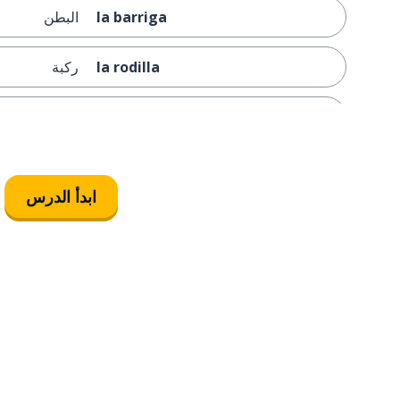
la barriga
البطن
la rodilla
ركبة
el tobillo
كاحل
me duele
إنه مؤلم
ابدأ الدرس
toser
يسعل
la cabeza
رأس؛ عقل
la fiebre
حمى
la gripe
إنفلونزا