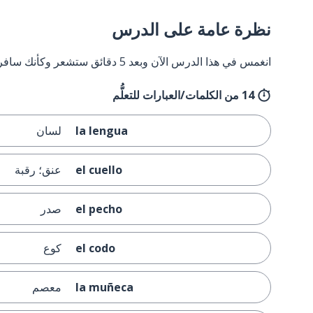
نظرة عامة على الدرس
انغمس في هذا الدرس الآن وبعد 5 دقائق ستشعر وكأنك سافرت إلى إسبانيا وعدت مرة أخرى.
14 من الكلمات/العبارات للتعلُّم
la lengua
لسان
el cuello
عنق؛ رقبة
el pecho
صدر
el codo
كوع
la muñeca
معصم