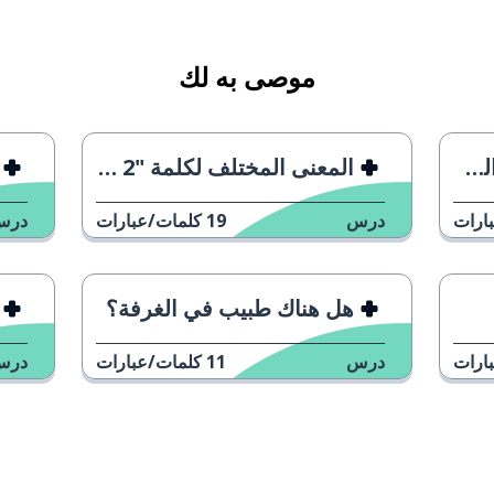
موصى به لك
ة
المعنى المختلف لكلمة "Constipado" 2
ارات
درس
19
كلمات/عبارات
درس
هل هناك طبيب في الغرفة؟
ارات
درس
11
كلمات/عبارات
درس