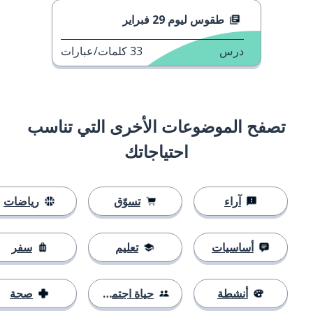
طقوس ليوم 29 فبراير
درس
33
كلمات/عبارات
تصفح الموضوعات الأخرى التي تناسب
احتياجاتك
آراء
تسوّق
رياضات
أساسيات
تعليم
سفر
أنشطة
حياة اجتماعية
صحة