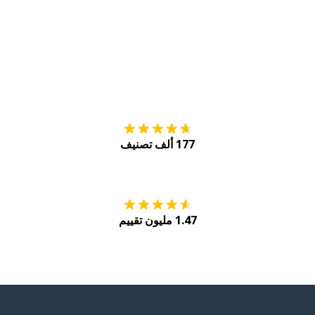
التنزيل على
متجر
177 ألف تصنيف
احصل عليه من
Play
1.47 مليون تقييم