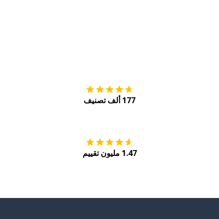
التنزيل على
متجر
177 ألف تصنيف
احصل عليه من
Play
1.47 مليون تقييم