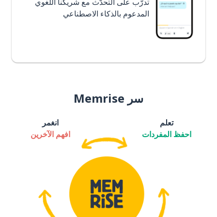
تدرَّب على التحدُّث مع شريكنا اللغوي
المدعوم بالذكاء الاصطناعي
سر Memrise
تعلم
انغمر
احفظ المفردات
افهم الآخرين