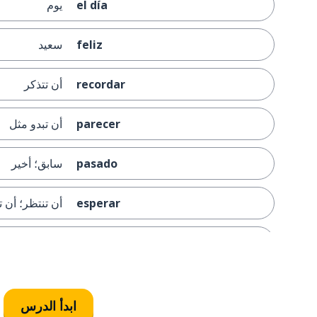
el día
يوم
feliz
سعيد
recordar
أن تتذكر
parecer
أن تبدو مثل
pasado
سابق؛ أخير
esperar
أن تنتظر؛ أن ت
el milagro
المعجزة
oír
أن تسمع
ابدأ الدرس