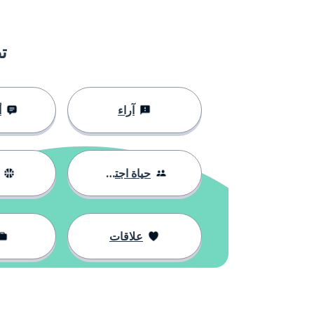
el minuto
دقيقة
discutir
أن تناقش؛ أن 
ت
pegar
يضرب؛ يلتقط
آراء
أ
la merienda
وجبة خفيفة
hacer
أن تفعل؛ أن ت
حياة اجتماعية
ver
أن ترى
علاقات
el cerdo
لحم خنزير
volver
عودة