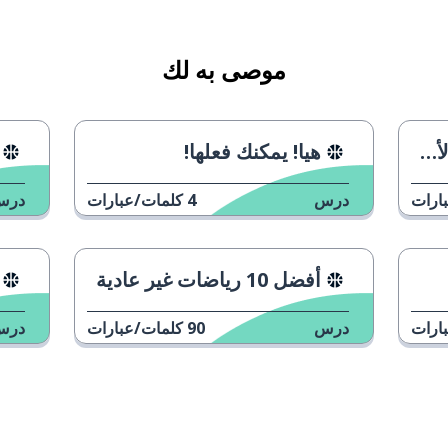
موصى به لك
ة؟
هيا! يمكنك فعلها!
ارات
درس
4
كلمات/عبارات
درس
أفضل 10 رياضات غير عادية
ارات
درس
90
كلمات/عبارات
درس
تقابل