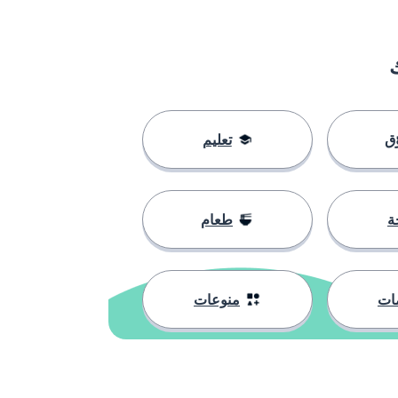
ق
تعليم
ة
طعام
ات
منوعات