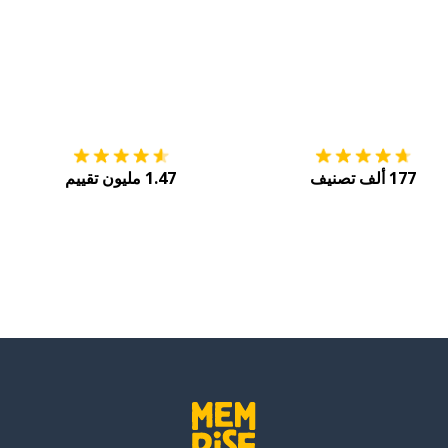
التنزيل على
متجر التطبيقات App Store
احصل
177 ألف تصنيف
1.47 مليون تقييم
دث