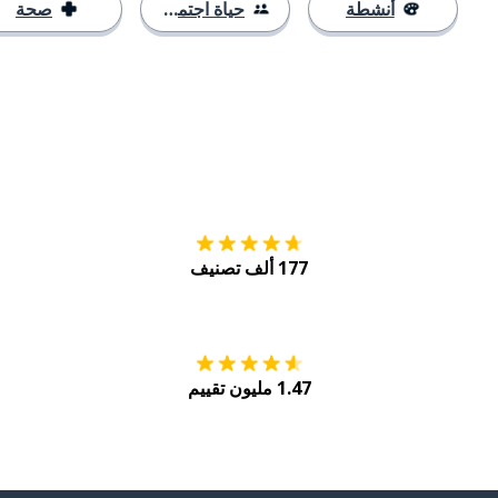
أنشطة
حياة اجتماعية
صحة
التنزيل على
متجر
177 ألف تصنيف
احصل عليه من
Play
1.47 مليون تقييم