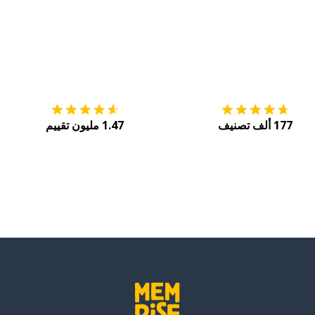
ير
التنزيل على
متجر التطبيقات App Store
احصل
177 ألف تصنيف
1.47 مليون تقييم
)
)