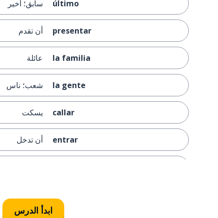
último
سابق؛ أخير
presentar
أن تقدم
la familia
عائلة
la gente
شعب؛ ناس
callar
يسكت
entrar
أن تدخل
el ambiente
الغلاف الجوي (
cada vez
في كل مرة
ابدأ الدرس