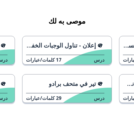
موصى به لك
Mo”
إعلان - تناول الوجبات الخفيفة
ارات
درس
17
كلمات/عبارات
درس
ل
تير في متحف برادو
ارات
درس
29
كلمات/عبارات
درس