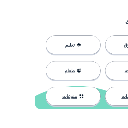
ق
تعليم
ة
طعام
ات
منوعات