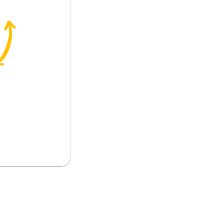
حة
سدد