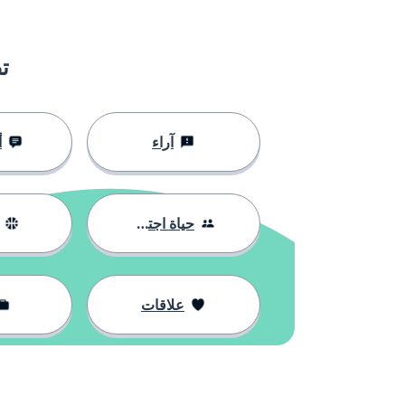
turista
سائح
el clima
الطقس
ت
cálido
دافئ
آراء
أ
llegar
أن تصل
venir
أن تأتي
حياة اجتماعية
quedar
أن تتسكع؛ أن 
علاقات
pálido
شاحب
examinar
أن تفحص