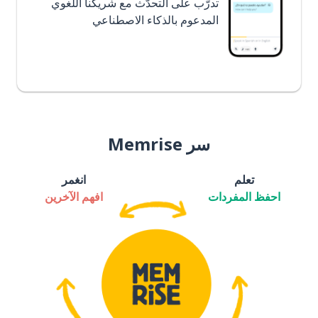
تدرَّب على التحدُّث مع شريكنا اللغوي
المدعوم بالذكاء الاصطناعي
سر Memrise
تعلم
انغمر
احفظ المفردات
افهم الآخرين