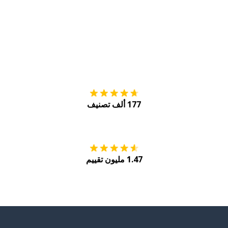
التنزيل على
متجر
177 ألف تصنيف
احصل عليه من
Play
1.47 مليون تقييم