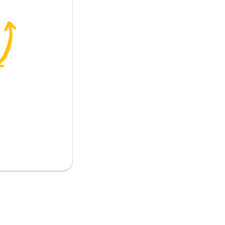
 دائم)
تظن