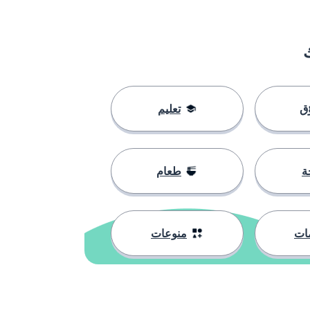
ق
تعليم
ة
طعام
ات
منوعات