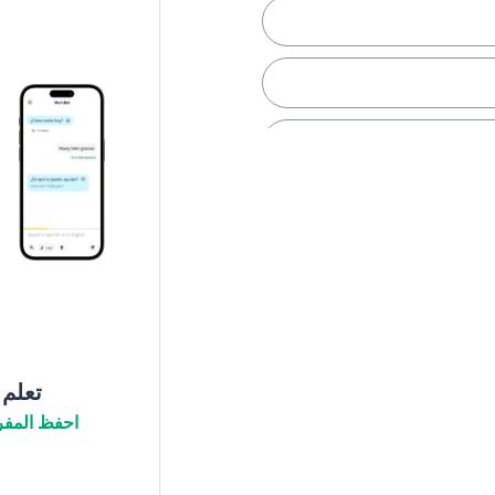
لقبيل
ة
تعلم
احفظ المفر