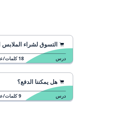
los consumidores
المستهلكون
mejor
أفضل
informar
أن تبلغ
التسوق لشراء الملابس الجزء الثان
queremos
نريد
درس
18
كلمات/عب
la seguridad
أمان
هل يمكننا الدفع؟
basar
أن تضع القاعد
درس
9
كلمات/عب
social
اجتماعي
medio
نصف