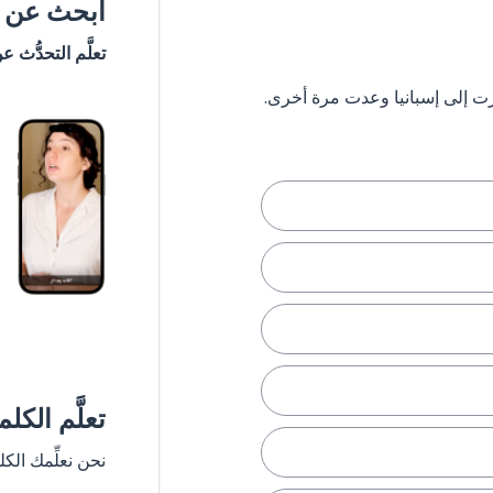
ابحث عن #
تعلَّم التحدُّث ع
تعلَّم الكل
نحن نعلِّمك الك