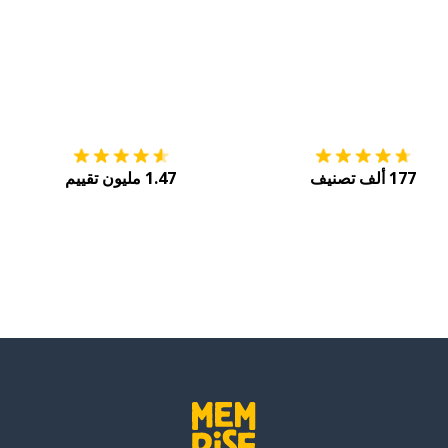
التنزيل على
متجر التطبيقات App Store
احصل
177 ألف تصنيف
1.47 مليون تقييم