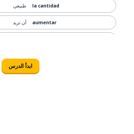
la cantidad
طبيعي
aumentar
أن تزيد
así
أشياء من هذا ا
poder
استطاعة؛ قدر
ابدأ الدرس
el mercado
سوق
financiero
مالي
sobre
على؛ عن
sin
بدون