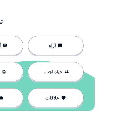
la economía
اقتصاد
ت
aceptar
أن تقبل
mejorar
أن تحسن
آراء
أ
el presente
الحاضر
el futuro
المستقبل
حياة اجتماعية
el recuerdo
تذكار
علاقات
el voto
صوت انتخابي