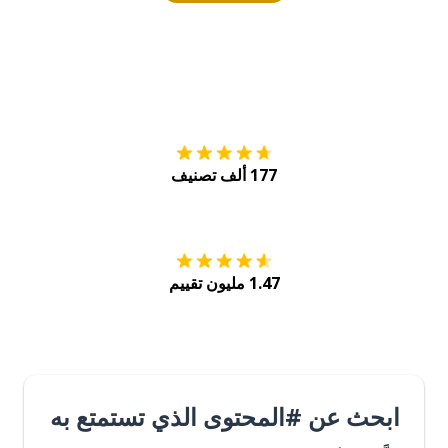
التنزيل على
متجر
177 ألف تصنيف
احصل عليه من
Play
1.47 مليون تقييم
ابحث عن #المحتوى الذي تستمتع به