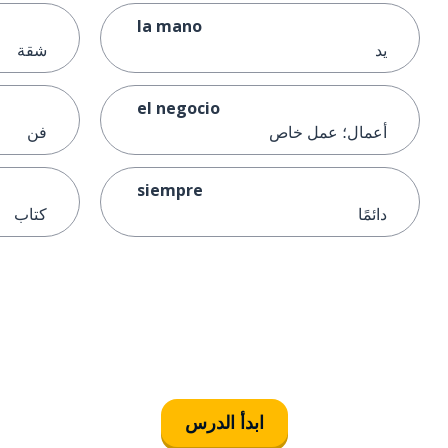
la mano
يد
شقة
el negocio
أعمال؛ عمل خاص
فن
siempre
دائمًا
كتاب
ابدأ الدرس