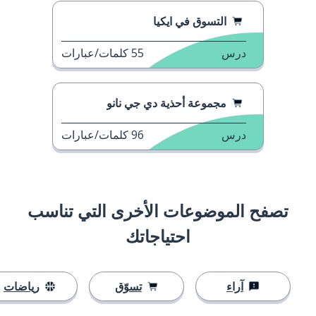
التسوق في ايكيا
درس
55
كلمات/عبارات
مجموعة أحذية دي جي نانو
درس
96
كلمات/عبارات
تصفح الموضوعات الأخرى التي تناسب
احتياجاتك
آراء
تسوّق
رياضات