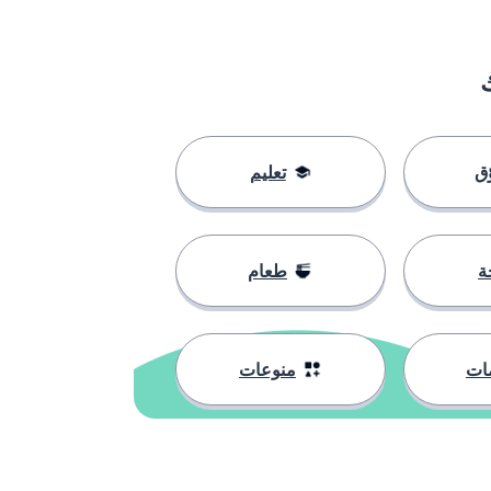
ق
تعليم
ة
طعام
ات
منوعات