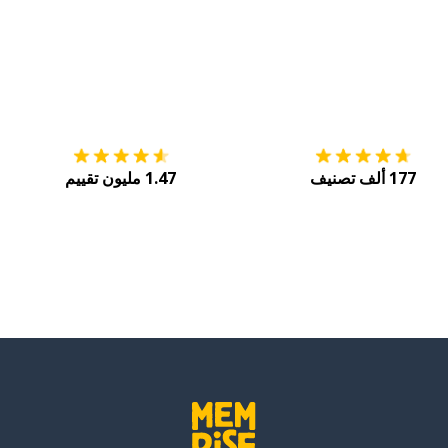
التنزيل على
متجر التطبيقات App Store
احصل
177 ألف تصنيف
1.47 مليون تقييم