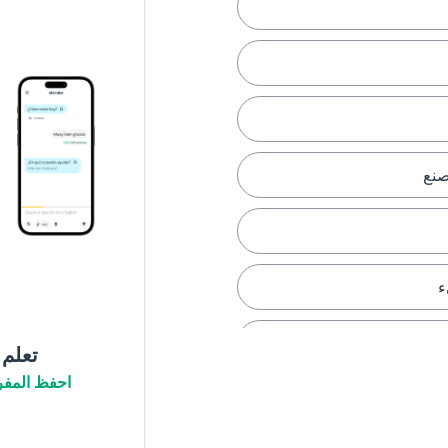
صنع
ء
تعلم
احفظ المفر