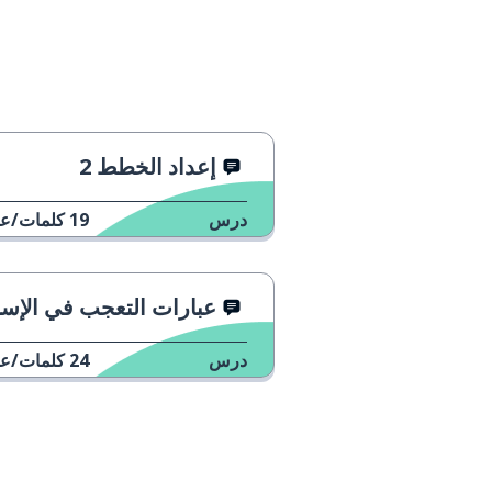
vale
تمام
el novio; la novia
صديق؛ صديقة
إعداد الخطط 2
درس
19
كلمات/عب
عبارات التعجب في الإسبانية - وماذا تع
درس
24
كلمات/عب