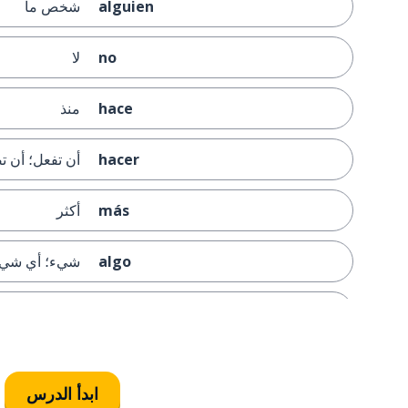
alguien
شخص ما
no
لا
hace
منذ
hacer
أن تفعل؛ أن ت
más
أكثر
algo
شيء؛ أي شي
preocuparse
أن تهتم
decir
أن تقول
ابدأ الدرس