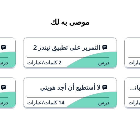
موصى به لك
التمرير على تطبيق تيندر 2
ارات
درس
2
كلمات/عبارات
درس
ني؟
لا أستطيع أن أجد هويتي
ارات
درس
14
كلمات/عبارات
درس