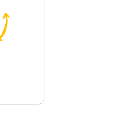
تكون (شيء مؤقت)
كل دائم)
كون (شيء دائم)
يت
ترد