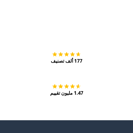
التنزيل على
متجر
177 ألف تصنيف
احصل عليه من
Play
1.47 مليون تقييم