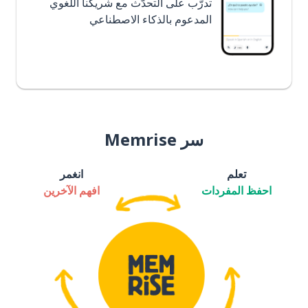
تدرَّب على التحدُّث مع شريكنا اللغوي
المدعوم بالذكاء الاصطناعي
سر Memrise
تعلم
انغمر
احفظ المفردات
افهم الآخرين