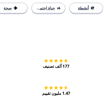
أنشطة
حياة اجتماعية
صحة
التنزيل على
متجر
177 ألف تصنيف
احصل عليه من
Play
1.47 مليون تقييم