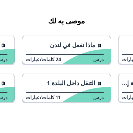
موصى به لك
ماذا تفعل في لندن
ارات
درس
24
كلمات/عبارات
درس
احل
التنقل داخل البلدة 1
ارات
درس
11
كلمات/عبارات
درس