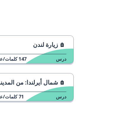
زيارة لندن
درس
147
كلمات/عب
شمال أيرلندا: من المدينة إلى الس
درس
71
كلمات/عب