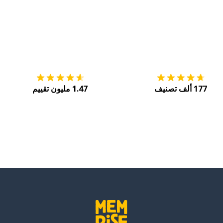
التنزيل على
متجر التطبيقات App Store
احصل
177 ألف تصنيف
1.47 مليون تقييم