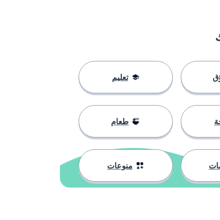
ق
تعليم
ة
طعام
ات
منوعات