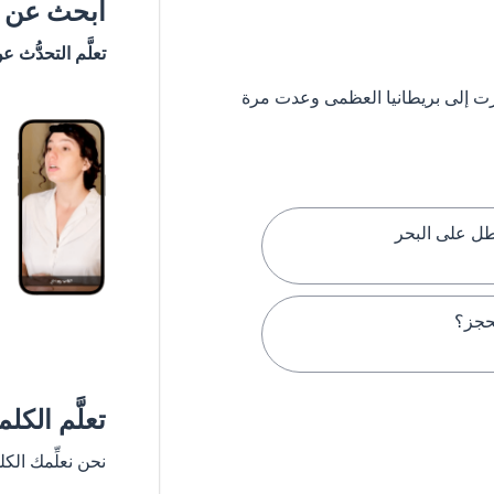
ابحث عن #
تعلَّم التحدُّث ع
 ستشعر وكأنك سافرت إلى بريطانيا العظمى وعدت مرة
طل على البحر
حجز؟
تعلَّم الكل
نحن نعلِّمك الك