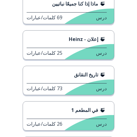
ماذا إذا كنا جميعًا نباتيين
درس
69
كلمات/عبارات
إعلان - Heinz
درس
25
كلمات/عبارات
تاريخ النقانق
درس
73
كلمات/عبارات
في المطعم 1
درس
26
كلمات/عبارات