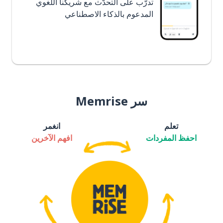
تدرَّب على التحدُّث مع شريكنا اللغوي
المدعوم بالذكاء الاصطناعي
سر Memrise
تعلم
انغمر
احفظ المفردات
افهم الآخرين