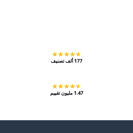
التنزيل على
متجر
177 ألف تصنيف
احصل عليه من
Play
1.47 مليون تقييم