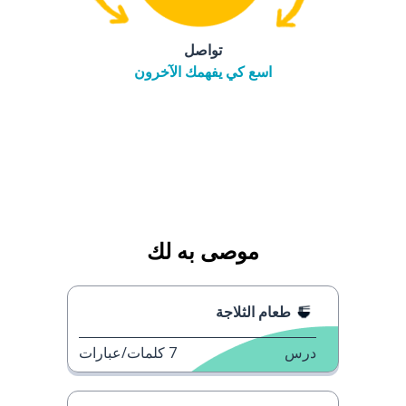
تواصل
اسع كي يفهمك الآخرون
موصى به لك
طعام الثلاجة
درس
7
كلمات/عبارات