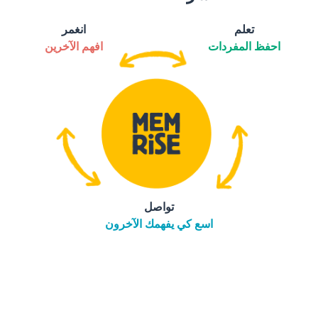
تعلم
انغمر
احفظ المفردات
افهم الآخرين
تواصل
اسع كي يفهمك الآخرون