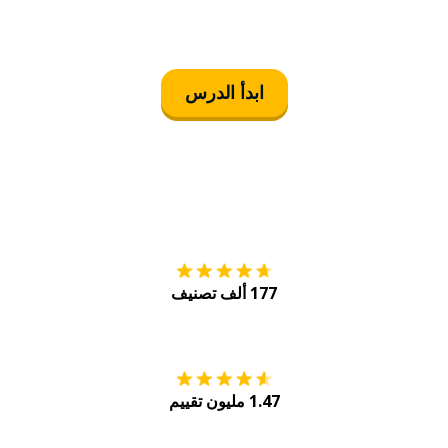
ابدأ الدرس
التنزيل على
متجر
177 ألف تصنيف
احصل عليه من
Play
1.47 مليون تقييم