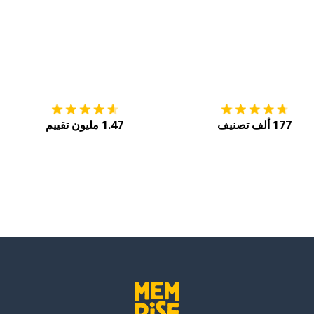
التنزيل على
متجر التطبيقات App Store
احصل
177 ألف تصنيف
1.47 مليون تقييم