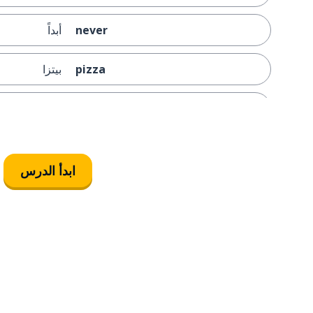
never
أبداً
pizza
بيتزا
I don't know
لا أعرف؛ لا أع
ابدأ الدرس