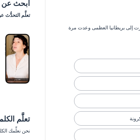
ابحث عن #
تعلَّم التحدُّث ع
 ستشعر وكأنك سافرت إلى بريطانيا العظمى وعدت مرة
تعلَّم الكل
كرونة
نحن نعلِّمك الك