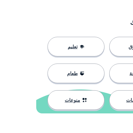
ق
تعليم
ة
طعام
ات
منوعات