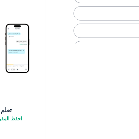
لم
تعلم
احفظ المفر