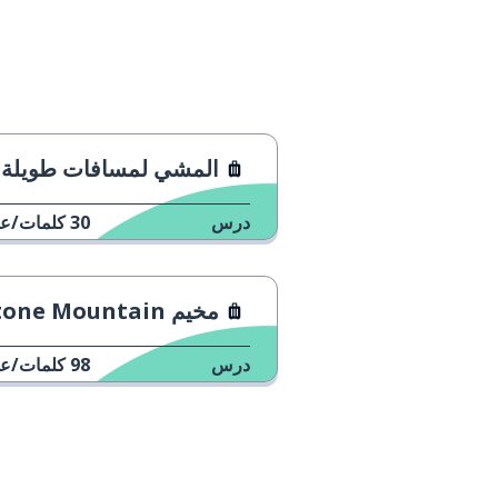
المشي لمسافات طويلة في محمية مسارات المح
درس
30
كلمات/عب
مخيم Stone Mountain
درس
98
كلمات/عب