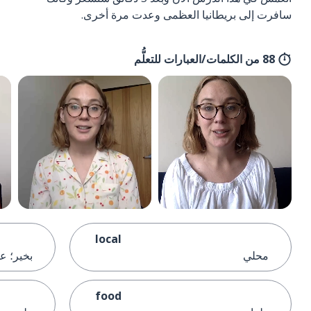
سافرت إلى بريطانيا العظمى وعدت مرة أخرى.
88 من الكلمات/العبارات للتعلُّم
local
محلي
بخير؛ عل
food