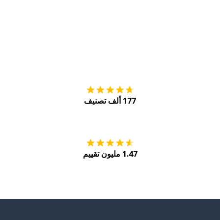
التنزيل على
متجر
177 ألف تصنيف
احصل عليه من
Play
1.47 مليون تقييم