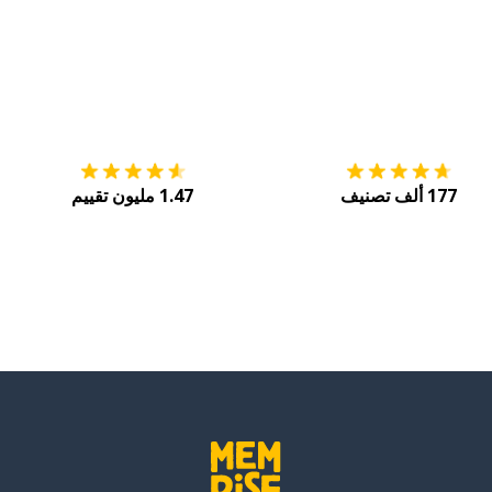
التنزيل على
متجر التطبيقات App Store
احصل
177 ألف تصنيف
1.47 مليون تقييم