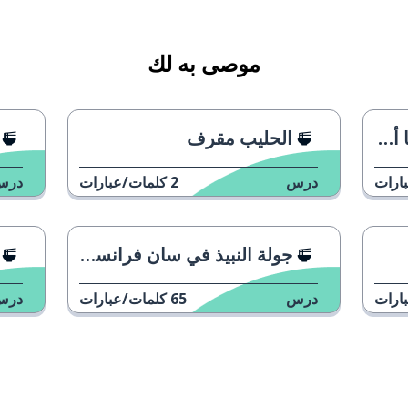
موصى به لك
ج؟
الحليب مقرف
ارات
درس
2
كلمات/عبارات
درس
جولة النبيذ في سان فرانسيسكو
ارات
درس
65
كلمات/عبارات
درس