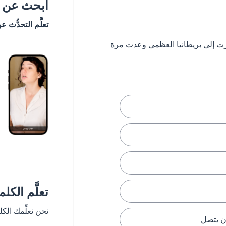
ابحث عن #
تعلَّم التحدُّث ع
 ستشعر وكأنك سافرت إلى بريطانيا العظمى وعدت مرة
تعلَّم الكل
نحن نعلِّمك الك
ن يتصل