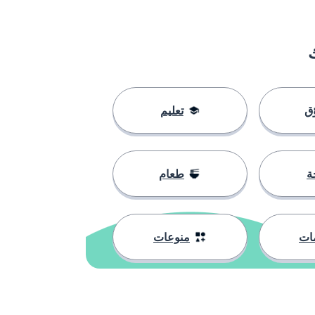
ق
تعليم
ة
طعام
ات
منوعات