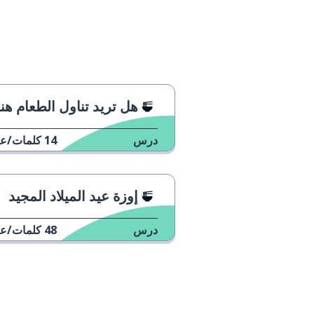
هل تريد تناول الطعام هنا أم بالخار
درس
14
كلمات/عب
إوزة عيد الميلاد المجيد
درس
48
كلمات/عب