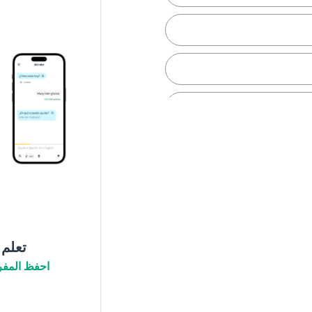
تعلم
ج
احفظ المفر