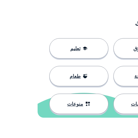
ق
تعليم
ة
طعام
ات
منوعات