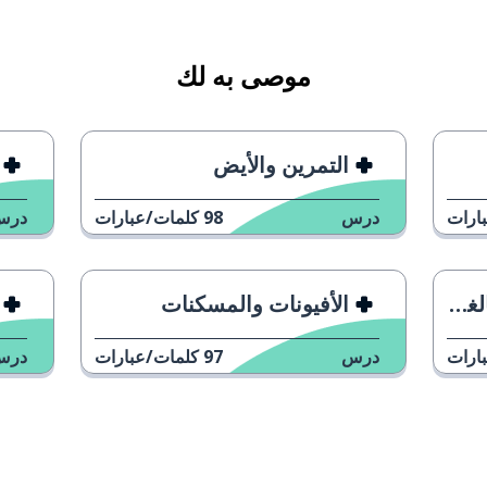
موصى به لك
التمرين والأيض
ارات
درس
98
كلمات/عبارات
درس
ين
الأفيونات والمسكنات
ارات
درس
97
كلمات/عبارات
درس