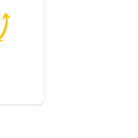
اقع
ع
 صعب
هد