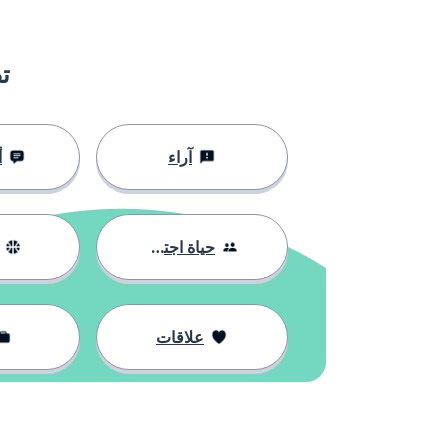
a doctor
طبيب
ت
to say
يقول؛ أن يقول
behind
وراء؛ خلف
آراء
أ
to contain
يحتوي علي؛ أ
حياة اجتماعية
to taste
يتذوق؛ أن يتذ
to cause
يتسبب؛ أن يت
علاقات
a disease
مرض
bad
سيء