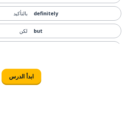
definitely
بالتأكيد
but
لكن
a tongue
لسان
other
آخر
ابدأ الدرس
health
صحة
a concern
هَم؛ قلق
to need
يحتاج؛ أن يحتا
about
عن؛ حوالي