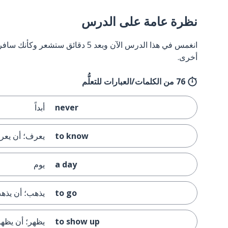
نظرة عامة على الدرس
انغمس في هذا الدرس الآن وبعد 5 دقائق
أخرى.
76 من الكلمات/العبارات للتعلُّم
never
أبداً
to know
يعرف؛ أن يع
a day
يوم
to go
يذهب؛ أن يذه
to show up
يظهر؛ أن يظهر