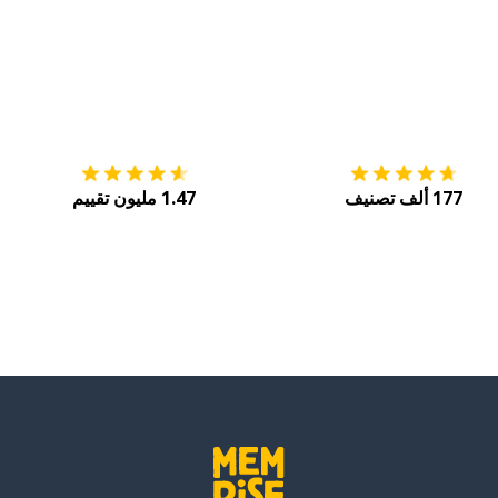
التنزيل على
متجر التطبيقات App Store
احصل
بة
177 ألف تصنيف
1.47 مليون تقييم
ظف