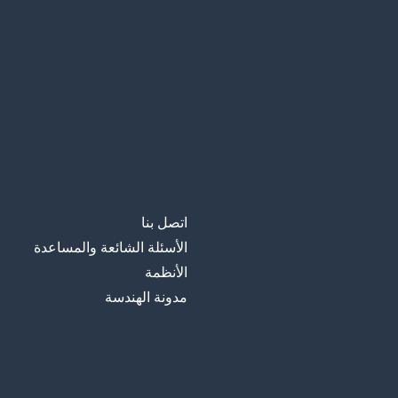
all
جميع
a beach
شاطىء
to become
يصبح؛ أن يصبح
people
شعب؛ ناس
اتصل بنا
stuff
أشياء
الأسئلة الشائعة والمساعدة
الأنظمة
alright
بخير؛ على ما ي
مدونة الهندسة
to guess
يخمن؛ أن يخم
something
شيء ما