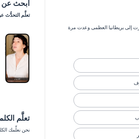
ابحث عن #
تعلَّم التحدُّث ع
 ستشعر وكأنك سافرت إلى بريطانيا العظمى وعدت مرة
رف
تعلَّم الكل
ب
نحن نعلِّمك الك