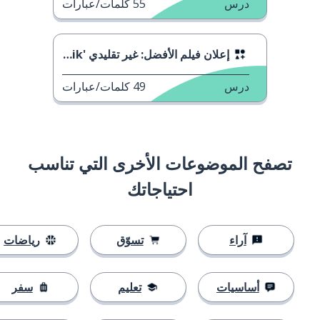
درس
55
كلمات/عبارات
إعلان فيلم الأفضل: غير تقليدي 'Top Gun: Maverik'
درس
49
كلمات/عبارات
تصفح الموضوعات الأخرى التي تناسب
احتياجاتك
آراء
تسوّق
رياضات
أساسيات
تعليم
سفر