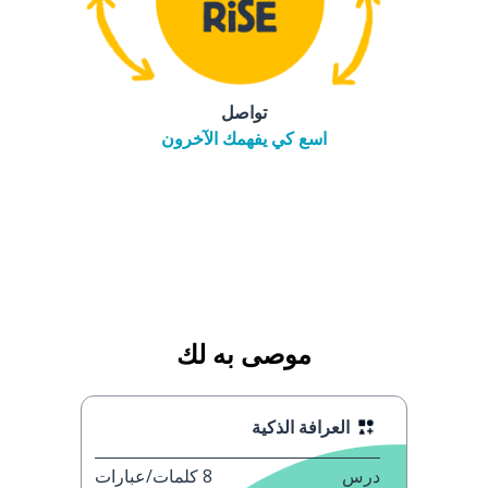
تواصل
اسع كي يفهمك الآخرون
موصى به لك
العرافة الذكية
درس
8
كلمات/عبارات