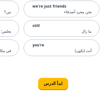
we're just friends
نحن مجرد أصدقاء
من؟
still
ما زال
يجلس؛ 
you're
أنت (تكون)
في مكان
ابدأ الدرس