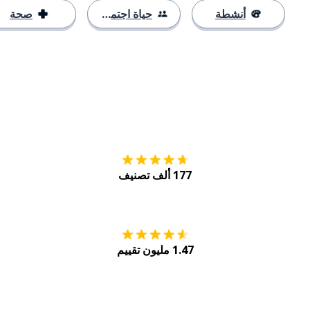
أنشطة
حياة اجتماعية
صحة
التنزيل على
متجر
177 ألف تصنيف
احصل عليه من
Play
1.47 مليون تقييم