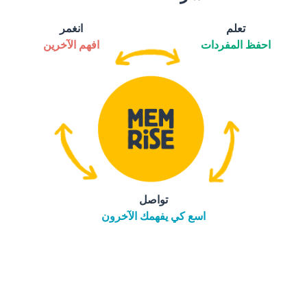
تعلم
انغمر
احفظ المفردات
افهم الآخرين
تواصل
اسع كي يفهمك الآخرون