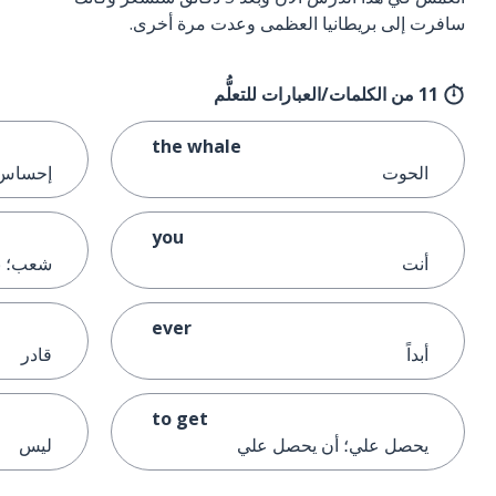
سافرت إلى بريطانيا العظمى وعدت مرة أخرى.
11 من الكلمات/العبارات للتعلُّم
the whale
الحوت
إحساس؛
you
أنت
شعب؛ ن
ever
أبداً
قادر
to get
يحصل علي؛ أن يحصل علي
ليس