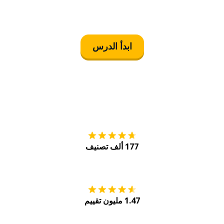
ابدأ الدرس
التنزيل على
متجر
177 ألف تصنيف
احصل عليه من
Play
1.47 مليون تقييم