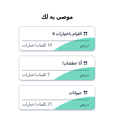
موصى به لك
القيام باختيارات 6
درس
19
كلمات/عبارات
أنا عطشان!
درس
7
كلمات/عبارات
حيوانات
درس
21
كلمات/عبارات