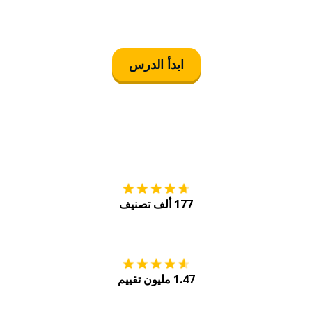
ابدأ الدرس
التنزيل على
متجر
177 ألف تصنيف
احصل عليه من
Play
1.47 مليون تقييم