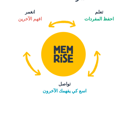
تعلم
انغمر
احفظ المفردات
افهم الآخرين
تواصل
اسع كي يفهمك الآخرون