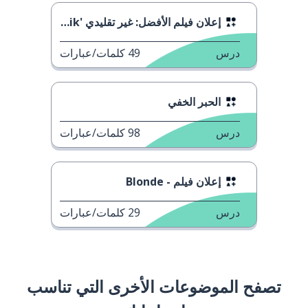
إعلان فيلم الأفضل: غير تقليدي 'Top Gun: Maverik'
درس
49
كلمات/عبارات
الحبر الخفي
درس
98
كلمات/عبارات
إعلان فيلم - Blonde
درس
29
كلمات/عبارات
تصفح الموضوعات الأخرى التي تناسب