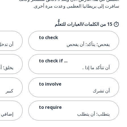
سافرت إلى بريطانيا العظمى وعدت مرة أخرى.
15 من الكلمات/العبارات للتعلُّم
to check
يفحص؛ يتأكد؛ أن يفحص
أن تدخل
to check if ...
أن تتأكد ما إذا ..
يخلق؛ أ
to involve
أن تشرك
كبير
to require
يتطلب؛ أن يتطلب
إضافي