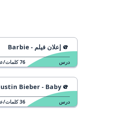
إعلان فيلم - Barbie
درس
76
كلمات/عب
Justin Bieber - Baby
درس
36
كلمات/عب