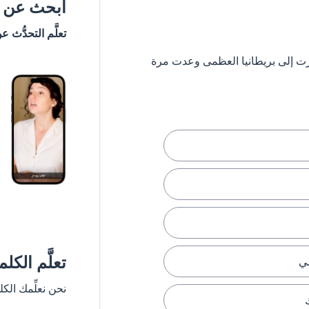
ابحث عن #
تعلَّم التحدُّث ع
 ستشعر وكأنك سافرت إلى بريطانيا العظمى وعدت مرة
تعلَّم الكل
ي
نحن نعلِّمك الك