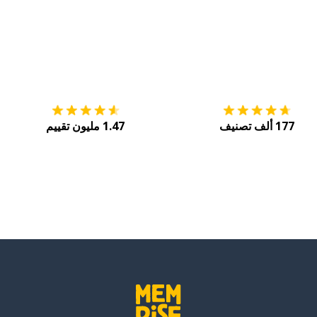
التنزيل على
متجر التطبيقات App Store
احصل
177 ألف تصنيف
1.47 مليون تقييم