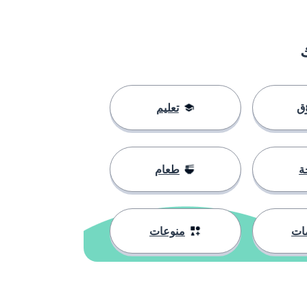
ق
تعليم
ة
طعام
ات
منوعات