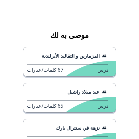
موصى به لك
المزمارين و التقاليد الأيرلندية
درس
67
كلمات/عبارات
عيد ميلاد راشيل
درس
65
كلمات/عبارات
نزهة في سنترال بارك