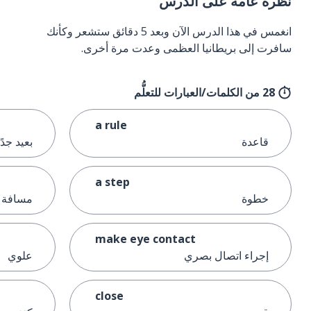
نظرة عامة على الدرس
انغمس في هذا الدرس الآن وبعد 5 دقائق ستشعر وكأنك
سافرت إلى بريطانيا العظمى وعدت مرة أخرى.
28 من الكلمات/العبارات للتعلُّم
a rule
قاعدة
بعيد جدًا
a step
خطوة
مسافة
make eye contact
إجراء اتصال بصري
علوي
close