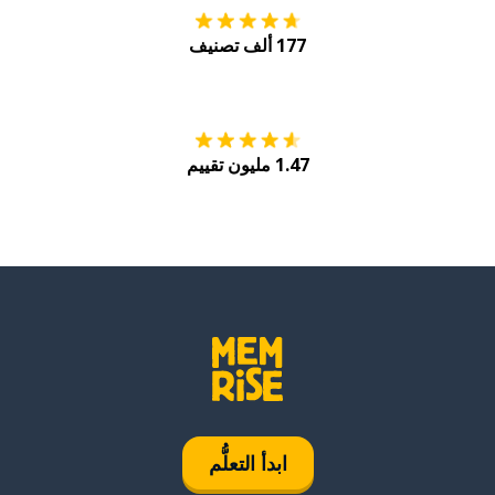
177 ألف تصنيف
احصل عليه من
Play
1.47 مليون تقييم
ابدأ التعلُّم