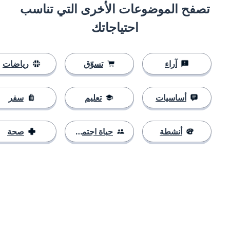
تصفح الموضوعات الأخرى التي تناسب
احتياجاتك
آراء
تسوّق
رياضات
أساسيات
تعليم
سفر
أنشطة
حياة اجتماعية
صحة
التنزيل على
متجر