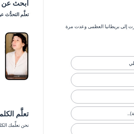
ابحث عن #
تعلَّم التحدُّث ع
 ستشعر وكأنك سافرت إلى بريطانيا العظمى وعدت مرة
طي
تعلَّم الكل
...
نحن نعلِّمك الك