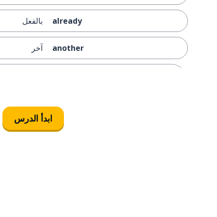
already
بالفعل
another
آخر
I have to buy a present for my
يجب أن اشتري
mom
give me a hug
اعطني حضن
ابدأ الدرس
my mom also wants a watch
أمي أيضًا تريد
I already have a phone
لدي هاتف بالف
he already has a phone, but he
لديه هاتف بالفع
wants a new one