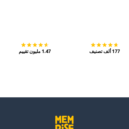
التنزيل على
متجر التطبيقات App Store
احصل
177 ألف تصنيف
1.47 مليون تقييم