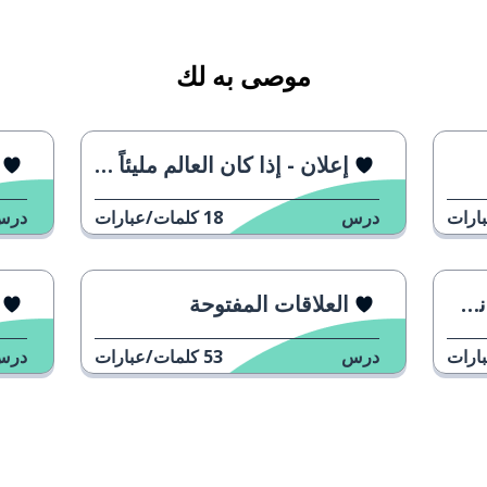
موصى به لك
إعلان - إذا كان العالم مليئاً بالأمهات
ارات
درس
18
كلمات/عبارات
درس
العلاقات المفتوحة
ارات
درس
53
كلمات/عبارات
درس