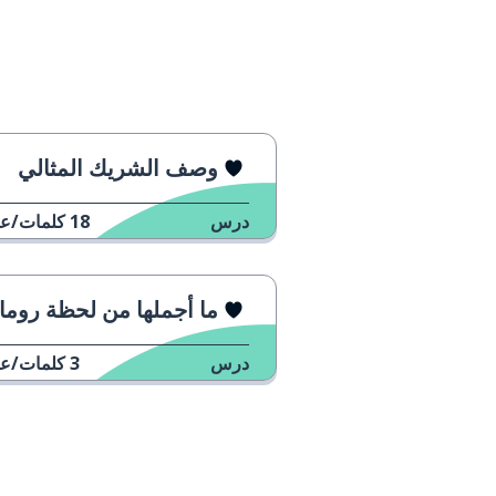
وصف الشريك المثالي
درس
18
كلمات/عب
ما أجملها من لحظة رومانسية!
درس
3
كلمات/عب