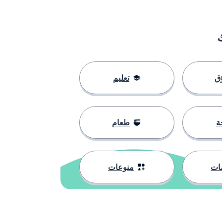
ق
تعليم
ة
طعام
ات
منوعات