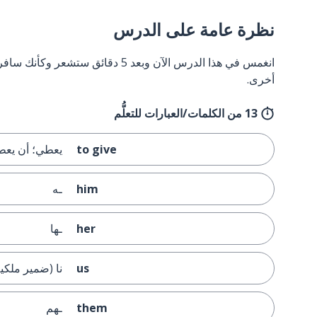
نظرة عامة على الدرس
انغمس في هذا الدرس الآن وبعد 5 دقائق
أخرى.
13 من الكلمات/العبارات للتعلُّم
to give
يعطي؛ أن يع
him
ـه
her
ـها
us
نا (ضمير ملكية)
them
ـهم