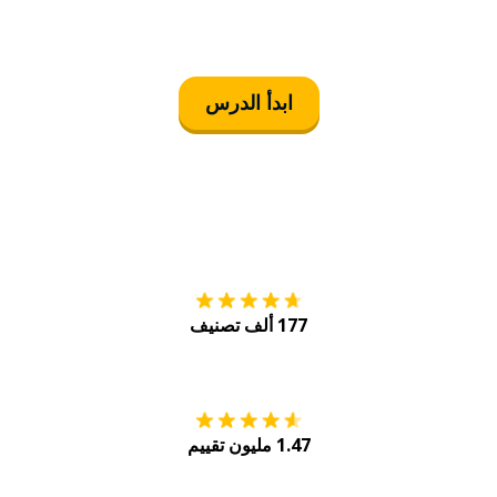
ابدأ الدرس
التنزيل على
متجر
177 ألف تصنيف
احصل عليه من
Play
1.47 مليون تقييم