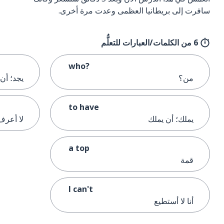
سافرت إلى بريطانيا العظمى وعدت مرة أخرى.
6 من الكلمات/العبارات للتعلُّم
who?
من؟
يجد؛ أن 
to have
يملك؛ أن يملك
لا أعرف؛
a top
قمة
I can't
أنا لا أستطيع