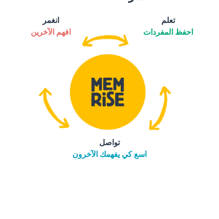
تعلم
انغمر
احفظ المفردات
افهم الآخرين
تواصل
اسع كي يفهمك الآخرون