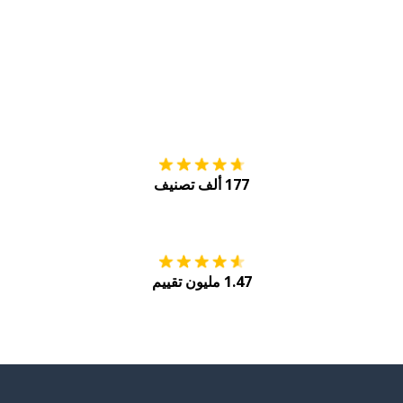
التنزيل على
متجر
177 ألف تصنيف
احصل عليه من
Play
1.47 مليون تقييم