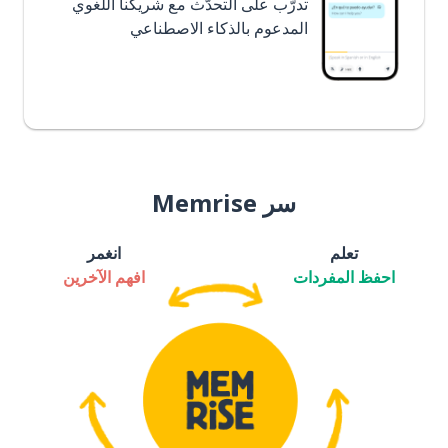
تدرَّب على التحدُّث مع شريكنا اللغوي
المدعوم بالذكاء الاصطناعي
سر Memrise
تعلم
انغمر
احفظ المفردات
افهم الآخرين