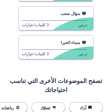
سؤال صعب
درس
3
كلمات/عبارات
مساء الخير!
درس
3
كلمات/عبارات
تصفح الموضوعات الأخرى التي تناسب
احتياجاتك
آراء
تسوّق
رياضات