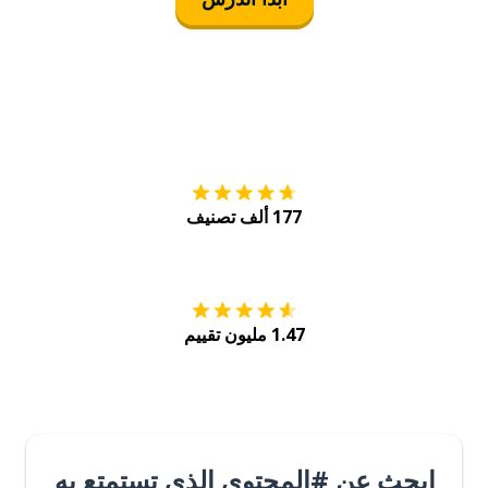
التنزيل على
متجر
177 ألف تصنيف
احصل عليه من
Play
1.47 مليون تقييم
ابحث عن #المحتوى الذي تستمتع به