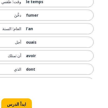
le temps
وقت؛ طقس
fumer
دخَّنَ
l'an
العام؛ السنة
ouais
أجل
avoir
أن تمتلك
dont
الذي
commencer
أن تبدأ
le sac
الحقيبة
ابدأ الدرس