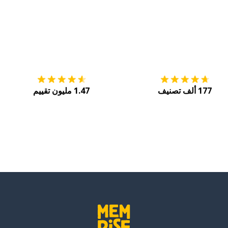
التنزيل على
متجر التطبيقات App Store
احصل
روري
177 ألف تصنيف
1.47 مليون تقييم