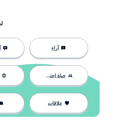
je n'ai pas envie
لا أشعر بالرغ
rien
لا شيء؛ أي ش
ت
dehors
خارج
آراء
أ
un autre
آخر
c'est vrai
هذا صحيح
حياة اجتماعية
mon enfant
طفلي
علاقات
le film
فيلم
vraiment
حقاً