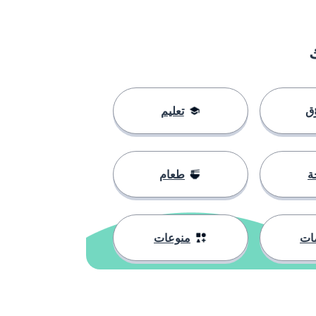
ق
تعليم
ة
طعام
ات
منوعات