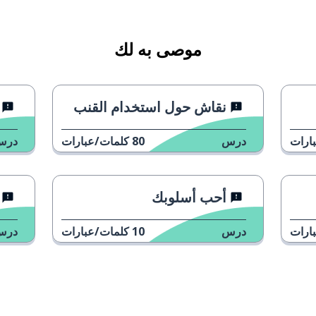
موصى به لك
نقاش حول استخدام القنب
 توقف
ارات
درس
80
كلمات/عبارات
درس
ام
أحب أسلوبك
ارات
درس
10
كلمات/عبارات
درس