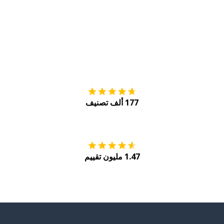
التنزيل على
متجر
177 ألف تصنيف
احصل عليه من
Play
1.47 مليون تقييم