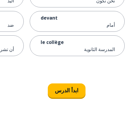
نحن نكون
اليد
devant
أمام
ضد
le collège
المدرسة الثانوية
أن تشر
ابدأ الدرس
التنزيل على
متجر