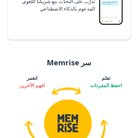
تدرَّب على التحدُّث مع شريكنا اللغوي
المدعوم بالذكاء الاصطناعي
سر Memrise
تعلم
انغمر
احفظ المفردات
افهم الآخرين