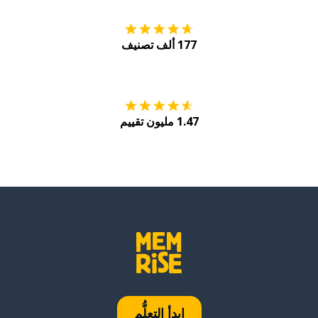
177 ألف تصنيف
احصل عليه من
Play
1.47 مليون تقييم
ابدأ التعلُّم