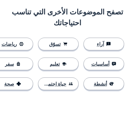
تصفح الموضوعات الأخرى التي تناسب
احتياجاتك
آراء
تسوّق
رياضات
أساسيات
تعليم
سفر
أنشطة
حياة اجتماعية
صحة
التنزيل على
متجر