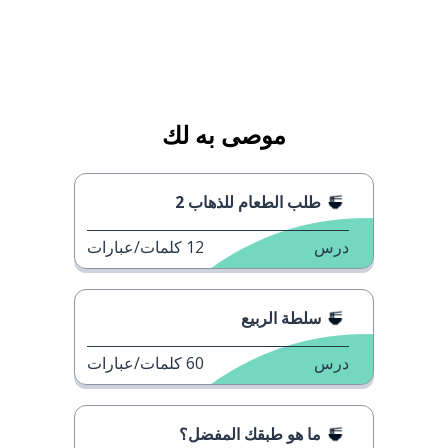
موصى به لك
طلب الطعام للذهاب 2
درس
12
كلمات/عبارات
سلطة الربيع
درس
60
كلمات/عبارات
ما هو طبقك المفضل؟