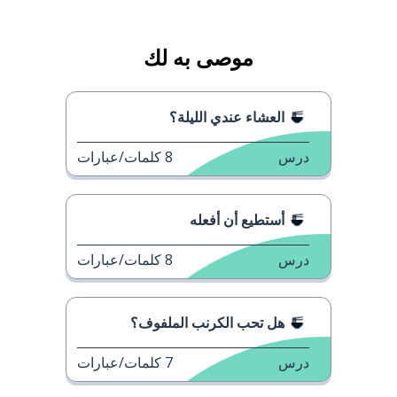
موصى به لك
العشاء عندي الليلة؟
درس
8
كلمات/عبارات
أستطيع أن أفعله
درس
8
كلمات/عبارات
هل تحب الكرنب الملفوف؟
درس
7
كلمات/عبارات