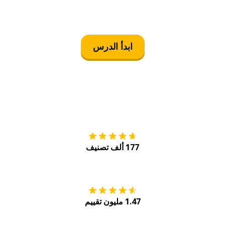
ابدأ الدرس
التنزيل على
متجر
177 ألف تصنيف
احصل عليه من
Play
1.47 مليون تقييم