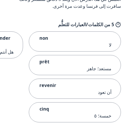
سافرت إلى فرنسا وعدت مرة أخرى.
5 من الكلمات/العبارات للتعلُّم
ander
non
لا
هل أنت
prêt
مستعد؛ جاهز
revenir
أن تعود
cinq
خمسة؛ ٥