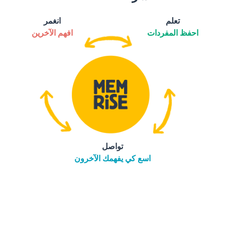
تعلم
انغمر
احفظ المفردات
افهم الآخرين
تواصل
اسع كي يفهمك الآخرون