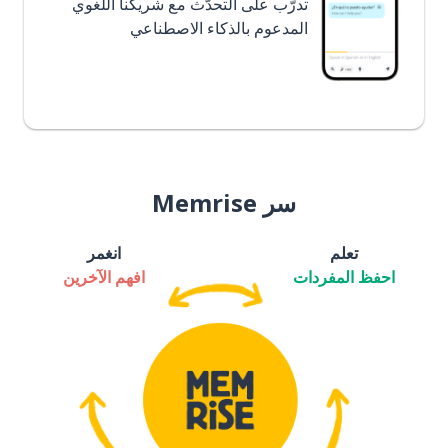
تدرَّب على التحدُّث مع شريكنا اللغوي
المدعوم بالذكاء الاصطناعي
سر Memrise
تعلم
انغمر
احفظ المفردات
افهم الآخرين