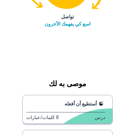
تواصل
اسع كي يفهمك الآخرون
موصى به لك
أستطيع أن أفعله
درس
8
كلمات/عبارات