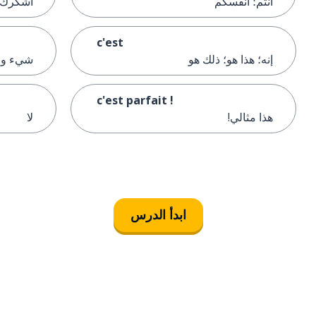
أنتم؛ أنفسكم
أشكرك
c'est
إنه؛ هذا هو؛ ذلك هو
شيء وا
c'est parfait !
هذا مثالي!
لا
ابدأ الدرس
التنزيل على
متجر