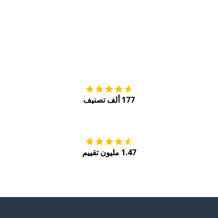
التنزيل على
متجر
177 ألف تصنيف
احصل عليه من
Play
1.47 مليون تقييم