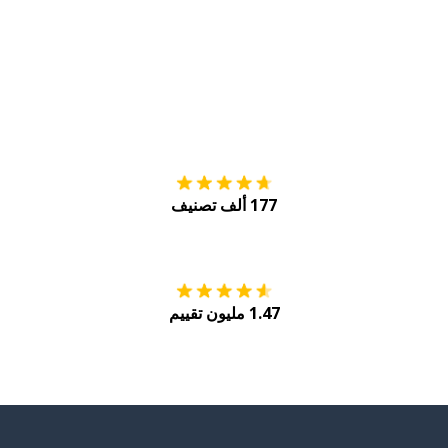
التنزيل على
متجر
177 ألف تصنيف
احصل عليه من
Play
1.47 مليون تقييم