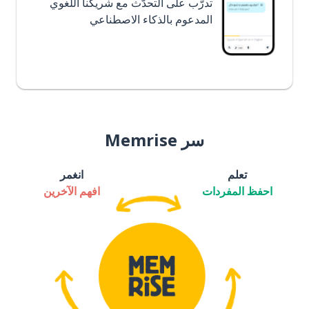
تدرَّب على التحدُّث مع شريكنا اللغوي
المدعوم بالذكاء الاصطناعي
سر Memrise
تعلم
انغمر
احفظ المفردات
افهم الآخرين