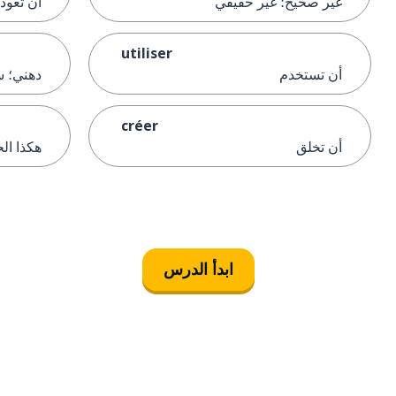
غير صحيح؛ غير حقيقي
أن تعود
utiliser
أن تستخدم
دهني؛ 
créer
أن تخلق
هكذا الح
ابدأ الدرس
التنزيل على
متجر