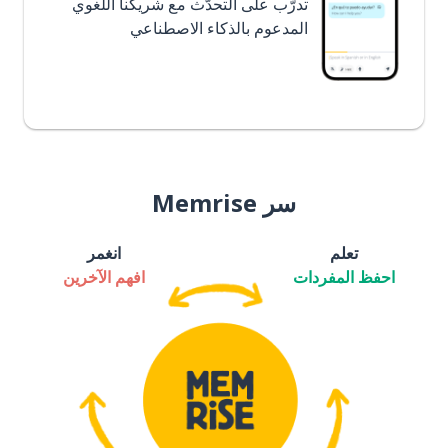
تدرَّب على التحدُّث مع شريكنا اللغوي
المدعوم بالذكاء الاصطناعي
سر Memrise
تعلم
انغمر
احفظ المفردات
افهم الآخرين