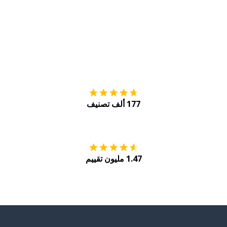
التنزيل على
متجر
177 ألف تصنيف
احصل عليه من
Play
1.47 مليون تقييم