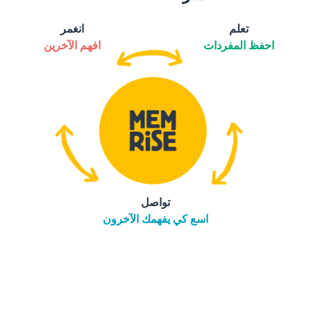
تعلم
انغمر
احفظ المفردات
افهم الآخرين
تواصل
اسع كي يفهمك الآخرون