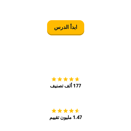
ابدأ الدرس
التنزيل على
متجر
177 ألف تصنيف
احصل عليه من
Play
1.47 مليون تقييم