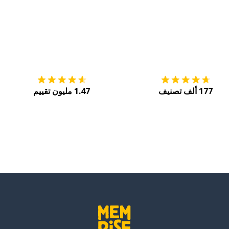
التنزيل على
متجر التطبيقات App Store
احصل
177 ألف تصنيف
1.47 مليون تقييم