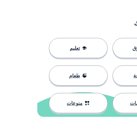
ق
تعليم
ة
طعام
ات
منوعات