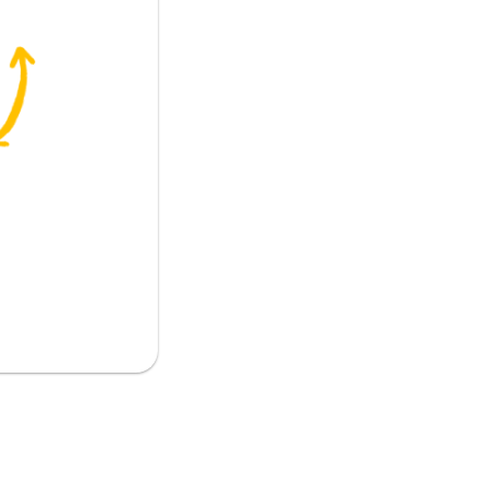
تظهر
صنع