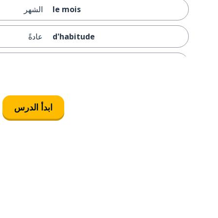
le mois
الشهر
d'habitude
عادةً
revenir
أن تعود
en fait
بالفعل؛ في الو
ابدأ الدرس
la Terre
الأرض
mettre
أن ترتدي
environ
حوالي؛ تقريباً
le soleil
الشمس؛ نور 