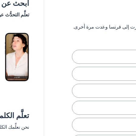
ابحث عن #
تعلَّم التحدُّث ع
تعلَّم الكل
نحن نعلِّمك الك