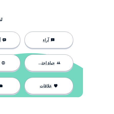
l'idée
الفكرة
ت
dater
أرخَ؛ حددَ التار
antique
عتيق؛ قديم
آراء
أ
préciser
حدد؛ وضح
d'après
حسب؛ بناءً عل
حياة اجتماعية
le bébé
الوليد
علاقات
naître
ولدَ