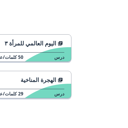
complètement
تمامًا
l'été
الصيف
débuter
يبدأ
اليوم العالمي للمرأة ٣
plus
أكثر؛ ليس بعد 
درس
50
كلمات/عب
selon
حسب؛ وفقاً ل
الهجرة المناخية
souvent
كثيراً
درس
29
كلمات/عب
attribuer
خصصَ
un empire
إمبراطورية