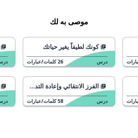
موصى به لك
كونك لطيفاً يغير حياتك
الآن
ارات
درس
26
كلمات/عبارات
درس
الفرز الانتقائي وإعادة التدوير في عام 2023
ارات
درس
58
كلمات/عبارات
درس