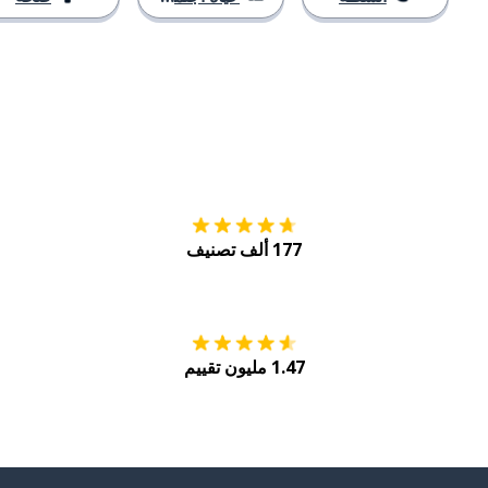
التنزيل على
متجر
177 ألف تصنيف
احصل عليه من
Play
1.47 مليون تقييم