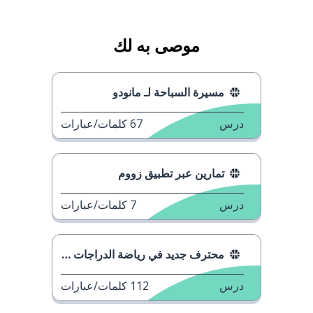
موصى به لك
مسيرة السباحة لـ مانودو
درس
67
كلمات/عبارات
تمارين عبر تطبيق زووم
درس
7
كلمات/عبارات
محترف جديد في رياضة الدراجات في فرنسا
درس
112
كلمات/عبارات