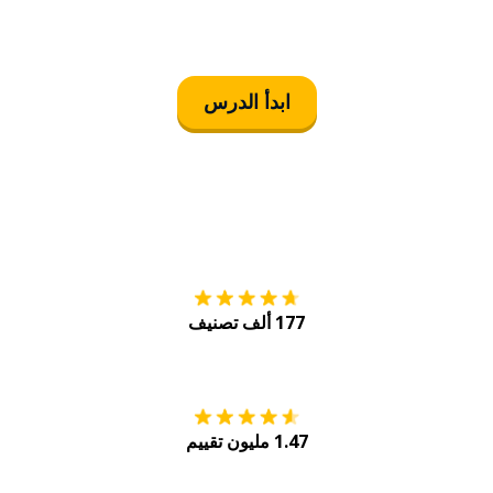
ابدأ الدرس
التنزيل على
متجر
177 ألف تصنيف
احصل عليه من
Play
1.47 مليون تقييم