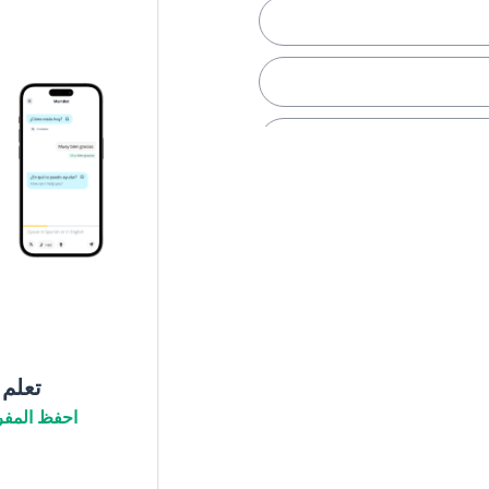
اف؛ ربما
تعلم
احفظ المفر