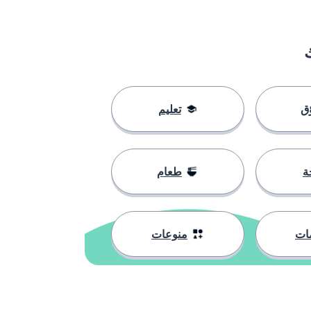
ق
تعليم
ة
طعام
ات
منوعات