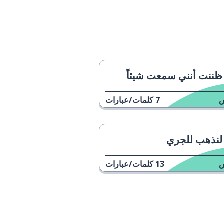
ظننت أنني سمعت شيئاً
7
كلمات/عبارات
لنذهب للجري
13
كلمات/عبارات