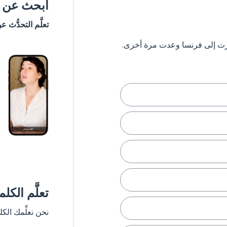
ابحث عن #
تعلَّم التحدُّث ع
تعلَّم الكل
نحن نعلِّمك الك