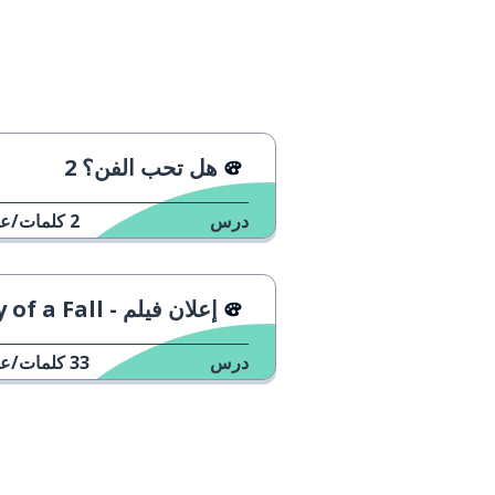
هل تحب الفن؟ 2
درس
2
كلمات/عب
إعلان فيلم - Anatomy of a Fall
درس
33
كلمات/عب