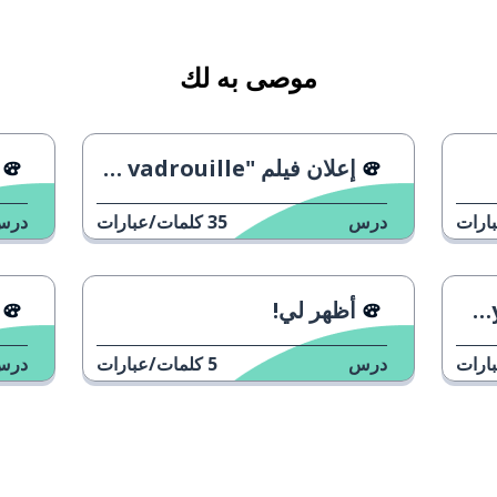
موصى به لك
إعلان فيلم "La grande vadrouille"
ارات
درس
35
كلمات/عبارات
درس
أظهر لي!
ارات
درس
5
كلمات/عبارات
درس