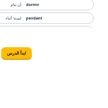
dormir
أن تنام
pendant
لمدة؛ أثناء
éventuellement
في نهاية المط
absolument
على الإطلاق
ابدأ الدرس
correct; correcte
صحيح؛ صحيحة