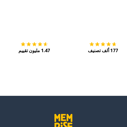
التنزيل على
متجر التطبيقات App Store
احصل
177 ألف تصنيف
1.47 مليون تقييم