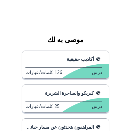
موصى به لك
أكاذيب حقيقية
درس
126
كلمات/عبارات
كيريكو والساحرة الشريرة
درس
25
كلمات/عبارات
المراهقون يتحدثون عن مسار حياتهم المهني