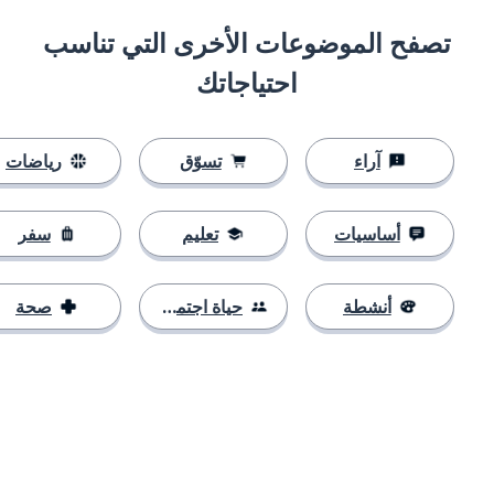
تصفح الموضوعات الأخرى التي تناسب
احتياجاتك
آراء
تسوّق
رياضات
أساسيات
تعليم
سفر
أنشطة
حياة اجتماعية
صحة
التنزيل على
متجر