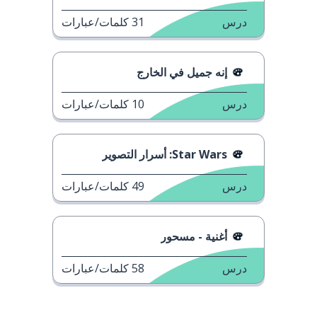
درس
31
كلمات/عبارات
إنه جميل في الخارج
درس
10
كلمات/عبارات
Star Wars: أسرار التصوير
درس
49
كلمات/عبارات
أغنية - مسحور
درس
58
كلمات/عبارات