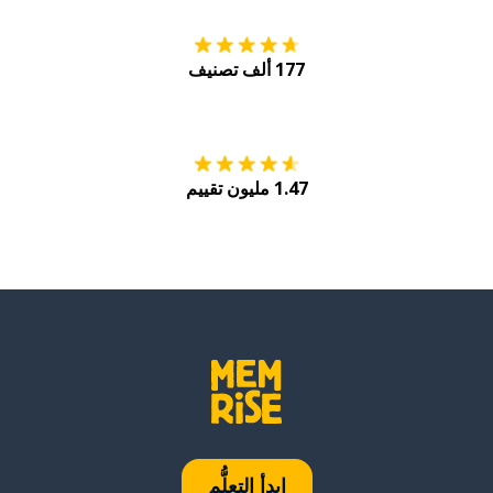
177 ألف تصنيف
احصل عليه من
Play
1.47 مليون تقييم
ابدأ التعلُّم