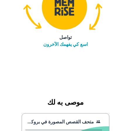
تواصل
اسع كي يفهمك الآخرون
موصى به لك
متحف القصص المصورة في بروكسل