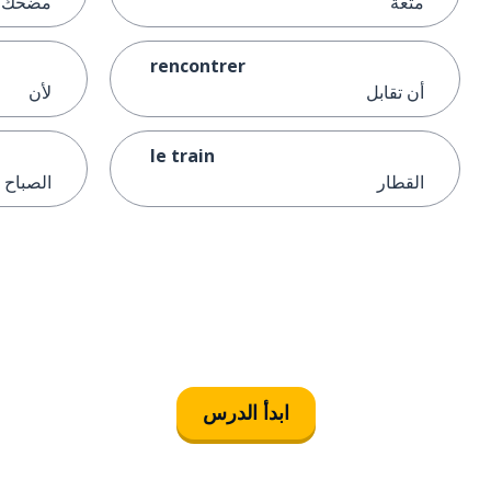
متعة
مضحك
rencontrer
أن تقابل
لأن
le train
القطار
الصباح
ابدأ الدرس