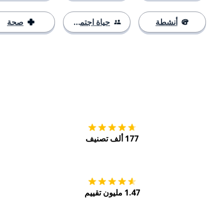
أنشطة
حياة اجتماعية
صحة
التنزيل على
متجر
177 ألف تصنيف
احصل عليه من
Play
1.47 مليون تقييم